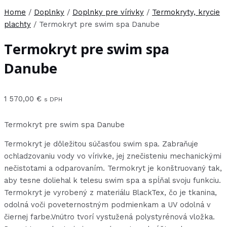
Home
/
Doplnky
/
Doplnky pre vírivky
/
Termokryty, krycie
plachty
/ Termokryt pre swim spa Danube
Termokryt pre swim spa
Danube
1 570,00
€
s DPH
Termokryt pre swim spa Danube
Termokryt je dôležitou súčasťou swim spa. Zabraňuje
ochladzovaniu vody vo vírivke, jej znečisteniu mechanickými
nečistotami a odparovaním. Termokryt je konštruovaný tak,
aby tesne doliehal k telesu swim spa a spĺňal svoju funkciu.
Termokryt je vyrobený z materiálu BlackTex, čo je tkanina,
odolná voči poveternostným podmienkam a UV odolná v
čiernej farbe.Vnútro tvorí vystužená polystyrénová vložka.