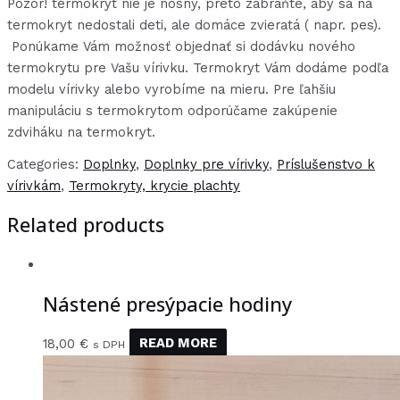
Pozor! termokryt nie je nosný, preto zabráňte, aby sa na
termokryt nedostali deti, ale domáce zvieratá ( napr. pes).
Ponúkame Vám možnosť objednať si dodávku nového
termokrytu pre Vašu vírivku. Termokryt Vám dodáme podľa
modelu vírivky alebo vyrobíme na mieru. Pre ľahšiu
manipuláciu s termokrytom odporúčame zakúpenie
zdviháku na termokryt.
Categories:
Doplnky
,
Doplnky pre vírivky
,
Príslušenstvo k
vírivkám
,
Termokryty, krycie plachty
Related products
Nástené presýpacie hodiny
18,00
€
READ MORE
s DPH