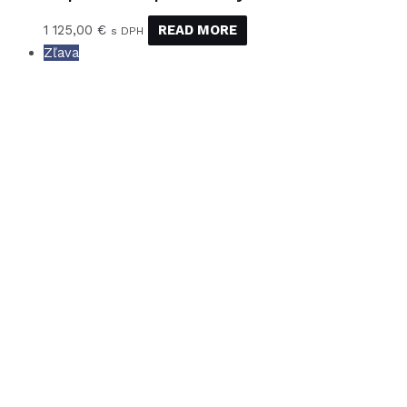
1 125,00
€
READ MORE
s DPH
Zľava