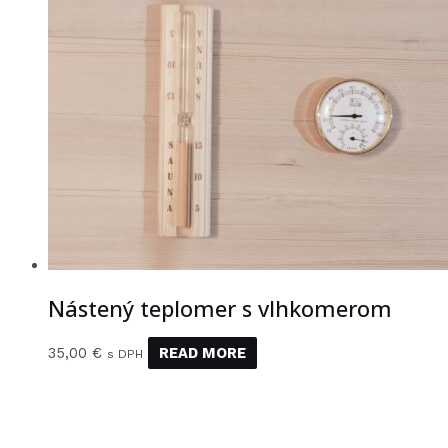
Nástený teplomer s vlhkomerom
35,00
€
READ MORE
s DPH